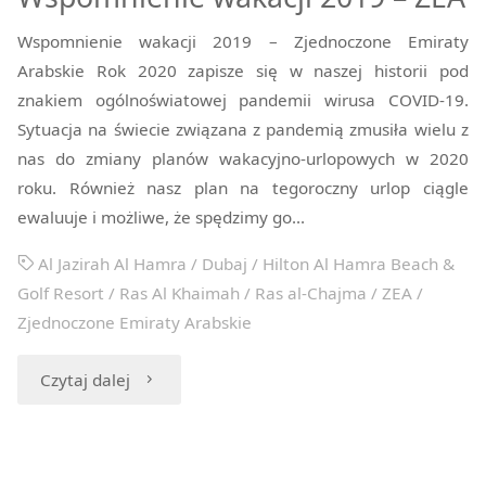
Wspomnienie wakacji 2019 – Zjednoczone Emiraty
Arabskie Rok 2020 zapisze się w naszej historii pod
znakiem ogólnoświatowej pandemii wirusa COVID-19.
Sytuacja na świecie związana z pandemią zmusiła wielu z
nas do zmiany planów wakacyjno-urlopowych w 2020
roku. Również nasz plan na tegoroczny urlop ciągle
ewaluuje i możliwe, że spędzimy go…
Al Jazirah Al Hamra
/
Dubaj
/
Hilton Al Hamra Beach &
Golf Resort
/
Ras Al Khaimah
/
Ras al-Chajma
/
ZEA
/
Zjednoczone Emiraty Arabskie
"Wspomnienie
Czytaj dalej
wakacji
2019