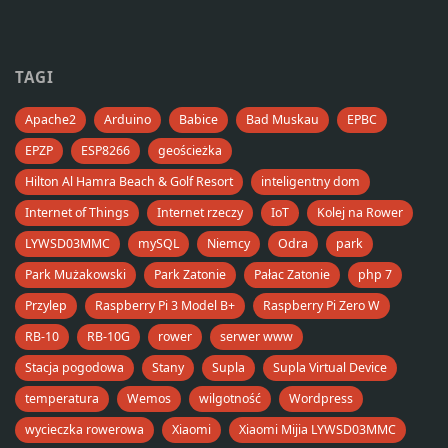
TAGI
Apache2
Arduino
Babice
Bad Muskau
EPBC
EPZP
ESP8266
geościeżka
Hilton Al Hamra Beach & Golf Resort
inteligentny dom
Internet of Things
Internet rzeczy
IoT
Kolej na Rower
LYWSD03MMC
mySQL
Niemcy
Odra
park
Park Mużakowski
Park Zatonie
Pałac Zatonie
php 7
Przylep
Raspberry Pi 3 Model B+
Raspberry Pi Zero W
RB-10
RB-10G
rower
serwer www
Stacja pogodowa
Stany
Supla
Supla Virtual Device
temperatura
Wemos
wilgotność
Wordpress
wycieczka rowerowa
Xiaomi
Xiaomi Mijia LYWSD03MMC