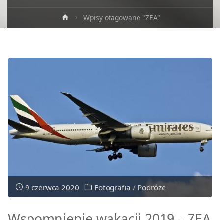
Strona
Wpisy otagowane "ZEA"
główna
9 czerwca 2020
Fotografia
/
Podróże
Wspomnienie wakacji 2019 – ZEA