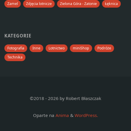
Zamel
Zdjęcia lotnicze
Zielona Góra - Zatonie
Łęknica
KATEGORIE
Fotografia
Inne
Lotnictwo
miniShop
Podróże
Technika
©2018 - 2026 by Robert Błaszczak
Oparte na
Anima
&
WordPress.