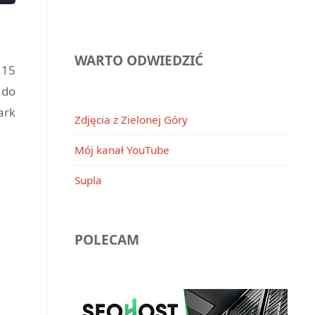
WARTO ODWIEDZIĆ
 15
 do
ark
Zdjęcia z Zielonej Góry
Mój kanał YouTube
Supla
POLECAM