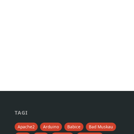
TAGI
Apache2
Arduino
Babice
Bad Muskau