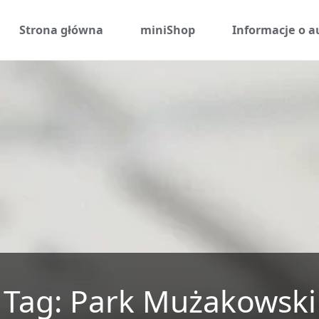
Przejdź
Strona główna
miniShop
Informacje o a
do
treści
Tag:
Park Mużakowski