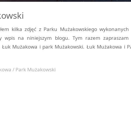
kowski
ałem kilka zdjęć z Parku Mużakowskiego wykonanych
szy wpis na niniejszym blogu. Tym razem zapraszam
– Łuk Mużakowa i park Mużakowski. Łuk Mużakowa i P
kowa
/
Park Mużakowski