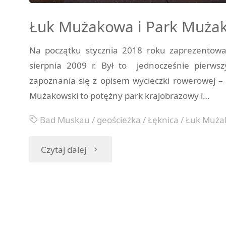
Łuk Mużakowa i Park Muża
Na początku stycznia 2018 roku zaprezentow
sierpnia 2009 r. Był to jednocześnie pierw
zapoznania się z opisem wycieczki rowerowej 
Mużakowski to potężny park krajobrazowy i…
Bad Muskau
/
geościeżka
/
Łęknica
/
Łuk Muża
"Łuk
Czytaj dalej
Mużakowa
i
Park