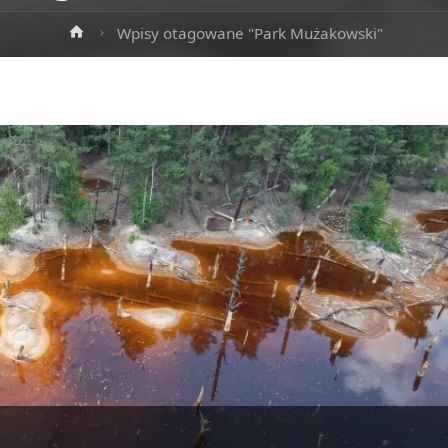
Strona
Wpisy otagowane "Park Mużakowski"
główna