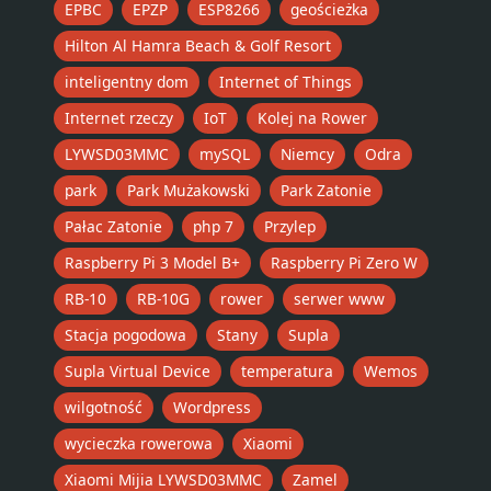
EPBC
EPZP
ESP8266
geościeżka
Hilton Al Hamra Beach & Golf Resort
inteligentny dom
Internet of Things
Internet rzeczy
IoT
Kolej na Rower
LYWSD03MMC
mySQL
Niemcy
Odra
park
Park Mużakowski
Park Zatonie
Pałac Zatonie
php 7
Przylep
Raspberry Pi 3 Model B+
Raspberry Pi Zero W
RB-10
RB-10G
rower
serwer www
Stacja pogodowa
Stany
Supla
Supla Virtual Device
temperatura
Wemos
wilgotność
Wordpress
wycieczka rowerowa
Xiaomi
Xiaomi Mijia LYWSD03MMC
Zamel