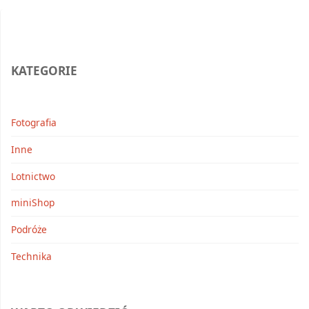
do
Stanów
KATEGORIE
rowerem"
Fotografia
Inne
Lotnictwo
miniShop
Podróże
Technika