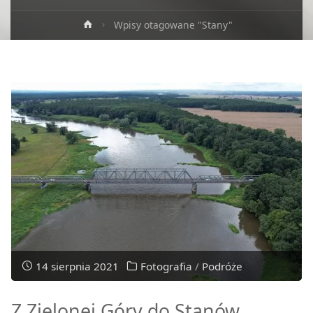
Strona
Wpisy otagowane "Stany"
główna
14 sierpnia 2021
Fotografia
/
Podróże
Z Zielonej Góry do Stanów