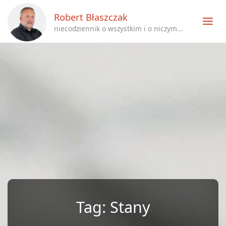
Robert Błaszczak
niecodziennik o wszystkim i o niczym...
Tag:
Stany