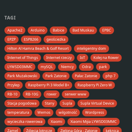
TAGI
Apache2
Arduino
Babice
Bad Muskau
EPBC
EPZP
ESP8266
geościeżka
Hilton Al Hamra Beach & Golf Resort
inteligentny dom
Internet of Things
Internet rzeczy
IoT
Kolej na Rower
LYWSD03MMC
mySQL
Niemcy
Odra
park
Park Mużakowski
Park Zatonie
Pałac Zatonie
php 7
Przylep
Raspberry Pi 3 Model B+
Raspberry Pi Zero W
RB-10
RB-10G
rower
serwer www
Stacja pogodowa
Stany
Supla
Supla Virtual Device
temperatura
Wemos
wilgotność
Wordpress
wycieczka rowerowa
Xiaomi
Xiaomi Mijia LYWSD03MMC
Zamel
Zdjęcia lotnicze
Zielona Góra - Zatonie
Łęknica