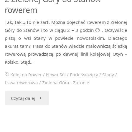
rowerem
Tak, tak… To nie żart. Można dojechać rowerem z Zielonej
Góry do Stanów i to w ciągu 2 – 3 godzin 🙂 . Oczywiście
piszę o wsi Stany w powiecie nowosolskim. Dlaczego
akurat tam? Trasa do Stanów wiedzie malowniczą ścieżką
rowerową prowadzącą po dawnej linii kolejowej Otyń –
Kolsko. Stąd…
Kolej na Rower
/
Nowa Sól
/
Park Książęcy
/
Stany
/
trasa rowerowa
/
Zielona Góra - Zatonie
"Z
Czytaj dalej
Zielonej
Góry