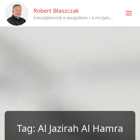
Robert Błaszczak
niecodziennik o wszystkim i o niczym...
Tag:
Al Jazirah Al Hamra