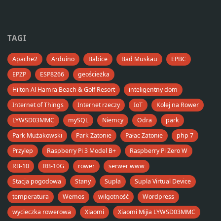
TAGI
Apache2
Arduino
Babice
Bad Muskau
EPBC
EPZP
ESP8266
geościeżka
Hilton Al Hamra Beach & Golf Resort
inteligentny dom
Internet of Things
Internet rzeczy
IoT
Kolej na Rower
LYWSD03MMC
mySQL
Niemcy
Odra
park
Park Mużakowski
Park Zatonie
Pałac Zatonie
php 7
Przylep
Raspberry Pi 3 Model B+
Raspberry Pi Zero W
RB-10
RB-10G
rower
serwer www
Stacja pogodowa
Stany
Supla
Supla Virtual Device
temperatura
Wemos
wilgotność
Wordpress
wycieczka rowerowa
Xiaomi
Xiaomi Mijia LYWSD03MMC