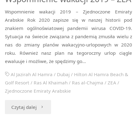
Wspomnienie wakacji 2019 – Zjednoczone Emiraty
Arabskie Rok 2020 zapisze się w naszej historii pod
znakiem ogólnoświatowej pandemii wirusa COVID-19.
Sytuacja na świecie związana z pandemią zmusiła wielu z
nas do zmiany planów wakacyjno-urlopowych w 2020
roku. Również nasz plan na tegoroczny urlop ciągle
ewaluuje i możliwe, że spędzimy go…
Al Jazirah Al Hamra
/
Dubaj
/
Hilton Al Hamra Beach &
Golf Resort
/
Ras Al Khaimah
/
Ras al-Chajma
/
ZEA
/
Zjednoczone Emiraty Arabskie
"Wspomnienie
Czytaj dalej
wakacji
2019