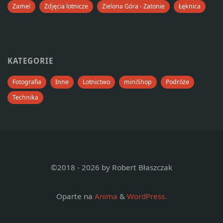
Zamel
Zdjęcia lotnicze
Zielona Góra - Zatonie
Łęknica
KATEGORIE
Fotografia
Inne
Lotnictwo
miniShop
Podróże
Technika
©2018 - 2026 by Robert Błaszczak
Oparte na
Anima
&
WordPress.