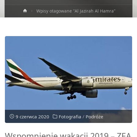
Strona
Wpisy otagowane "Al Jazirah Al Hamra"
główna
9 czerwca 2020
Fotografia
/
Podróże
Wspomnienie wakacji 2019 – ZEA