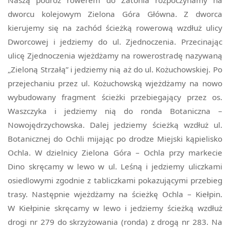
dworcu kolejowym Zielona Góra Główna. Z dworca
kierujemy się na zachód ścieżką rowerową wzdłuż ulicy
Dworcowej i jedziemy do ul. Zjednoczenia. Przecinając
ulicę Zjednoczenia wjeżdżamy na rowerostradę nazywaną
„Zieloną Strzałą” i jedziemy nią aż do ul. Kożuchowskiej. Po
przejechaniu przez ul. Kożuchowską wjeżdżamy na nowo
wybudowany fragment ścieżki przebiegający przez os.
Waszczyka i jedziemy nią do ronda Botaniczna –
Nowojędrzychowska. Dalej jedziemy ścieżką wzdłuż ul.
Botanicznej do Ochli mijając po drodze Miejski kąpielisko
Ochla. W dzielnicy Zielona Góra – Ochla przy markecie
Dino skręcamy w lewo w ul. Leśną i jedziemy uliczkami
osiedlowymi zgodnie z tabliczkami pokazującymi przebieg
trasy. Następnie wjeżdżamy na ścieżkę Ochla – Kiełpin.
W Kiełpinie skręcamy w lewo i jedziemy ścieżką wzdłuż
drogi nr 279 do skrzyżowania (ronda) z drogą nr 283. Na