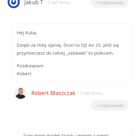
Jakub T
5 lat temu
Odpowiedz
Hej Kuba,
Dzięki za miłą opinię. Dron to DJI Air 2S. Jeśli się
przymierzasz do takiej „zabawki” to polecam.
Pozdrawiam
Robert
Robert Błaszczak
5 lat temu
Odpowiedz
Sam mam model Spark i jestem z niego