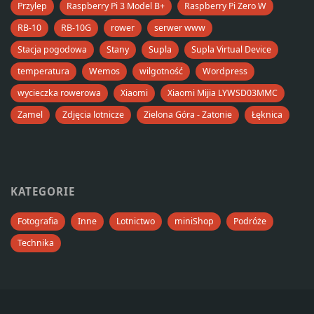
Przylep
Raspberry Pi 3 Model B+
Raspberry Pi Zero W
RB-10
RB-10G
rower
serwer www
Stacja pogodowa
Stany
Supla
Supla Virtual Device
temperatura
Wemos
wilgotność
Wordpress
wycieczka rowerowa
Xiaomi
Xiaomi Mijia LYWSD03MMC
Zamel
Zdjęcia lotnicze
Zielona Góra - Zatonie
Łęknica
KATEGORIE
Fotografia
Inne
Lotnictwo
miniShop
Podróże
Technika