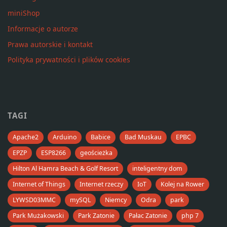
miniShop
Informacje o autorze
Prawa autorskie i kontakt
Polityka prywatności i plików cookies
TAGI
Apache2
Arduino
Babice
Bad Muskau
EPBC
EPZP
ESP8266
geościeżka
Hilton Al Hamra Beach & Golf Resort
inteligentny dom
Internet of Things
Internet rzeczy
IoT
Kolej na Rower
LYWSD03MMC
mySQL
Niemcy
Odra
park
Park Mużakowski
Park Zatonie
Pałac Zatonie
php 7