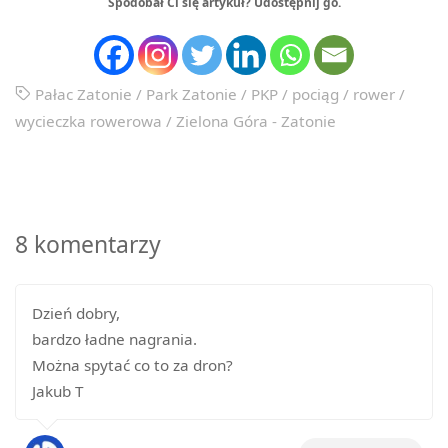
Spodobał Ci się artykuł? Udostępnij go.
Pałac Zatonie
/
Park Zatonie
/
PKP
/
pociąg
/
rower
/
wycieczka rowerowa
/
Zielona Góra - Zatonie
8 komentarzy
Dzień dobry,
bardzo ładne nagrania.
Można spytać co to za dron?
Jakub T