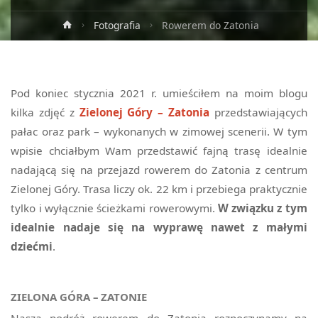
Strona
Fotografia
Rowerem do Zatonia
główna
Pod koniec stycznia 2021 r. umieściłem na moim blogu
kilka zdjęć z
Zielonej Góry – Zatonia
przedstawiających
pałac oraz park – wykonanych w zimowej scenerii. W tym
wpisie chciałbym Wam przedstawić fajną trasę idealnie
nadającą się na przejazd rowerem do Zatonia z centrum
Zielonej Góry. Trasa liczy ok. 22 km i przebiega praktycznie
tylko i wyłącznie ścieżkami rowerowymi.
W związku z tym
idealnie nadaje się na wyprawę nawet z małymi
dziećmi
.
ZIELONA GÓRA – ZATONIE
Naszą podróż rowerem do Zatonia rozpoczynamy na