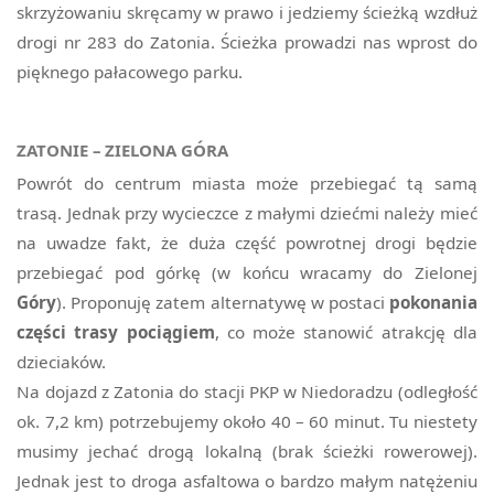
skrzyżowaniu skręcamy w prawo i jedziemy ścieżką wzdłuż
drogi nr 283 do Zatonia. Ścieżka prowadzi nas wprost do
pięknego pałacowego parku.
ZATONIE – ZIELONA GÓRA
Powrót do centrum miasta może przebiegać tą samą
trasą. Jednak przy wycieczce z małymi dziećmi należy mieć
na uwadze fakt, że duża część powrotnej drogi będzie
przebiegać pod górkę (w końcu wracamy do Zielonej
Góry
). Proponuję zatem alternatywę w postaci
pokonania
części trasy pociągiem
, co może stanowić atrakcję dla
dzieciaków.
Na dojazd z Zatonia do stacji PKP w Niedoradzu (odległość
ok. 7,2 km) potrzebujemy około 40 – 60 minut. Tu niestety
musimy jechać drogą lokalną (brak ścieżki rowerowej).
Jednak jest to droga asfaltowa o bardzo małym natężeniu