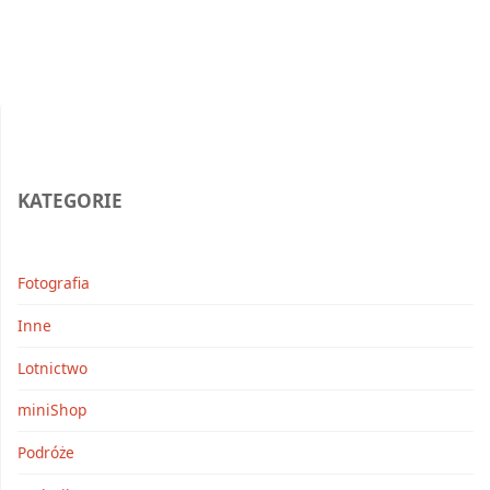
+
ZAMEL
=
prosty
KATEGORIE
sposób
na
Fotografia
inteligentny
Inne
dom"
Lotnictwo
miniShop
Podróże