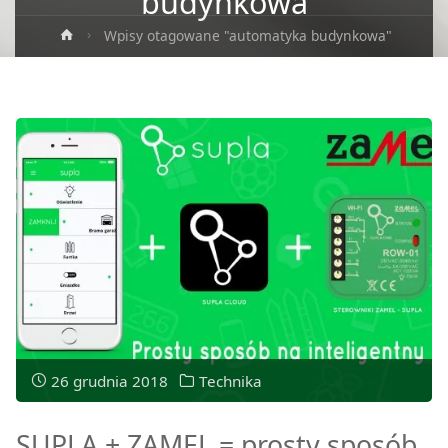
budynkowa
Strona
Wpisy otagowane "automatyka budynkowa"
główna
26 grudnia 2018
Technika
SUPLA + ZAMEL = prosty sposób