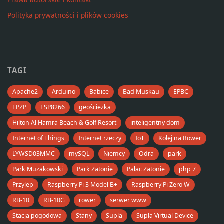
Polityka prywatności i plików cookies
TAGI
Apache2
Arduino
Babice
Bad Muskau
EPBC
EPZP
ESP8266
geościeżka
Hilton Al Hamra Beach & Golf Resort
inteligentny dom
Internet of Things
Internet rzeczy
IoT
Kolej na Rower
LYWSD03MMC
mySQL
Niemcy
Odra
park
Park Mużakowski
Park Zatonie
Pałac Zatonie
php 7
Przylep
Raspberry Pi 3 Model B+
Raspberry Pi Zero W
RB-10
RB-10G
rower
serwer www
Stacja pogodowa
Stany
Supla
Supla Virtual Device