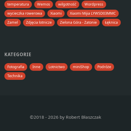
temperatura
Wemos
wilgotność
Wordpress
wycieczka rowerowa
Xiaomi
Xiaomi Mijia LYWSD03MMC
Zamel
Zdjęcia lotnicze
Zielona Góra - Zatonie
Łęknica
KATEGORIE
Fotografia
Inne
Lotnictwo
miniShop
Podróże
Technika
©2018 - 2026 by Robert Błaszczak