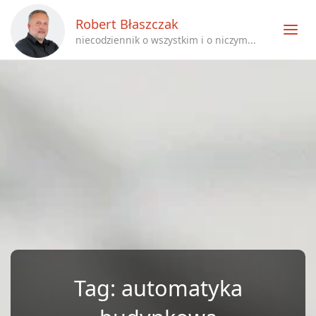
Robert Błaszczak
niecodziennik o wszystkim i o niczym...
Tag:
automatyka