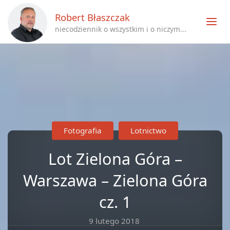
Robert Błaszczak
niecodziennik o wszystkim i o niczym...
Fotografia
Lotnictwo
Lot Zielona Góra –
Warszawa – Zielona Góra
cz. 1
9 lutego 2018