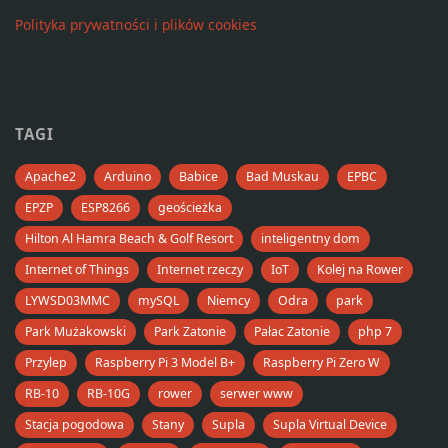
Polityka prywatności i plików cookies
TAGI
Apache2
Arduino
Babice
Bad Muskau
EPBC
EPZP
ESP8266
geościeżka
Hilton Al Hamra Beach & Golf Resort
inteligentny dom
Internet of Things
Internet rzeczy
IoT
Kolej na Rower
LYWSD03MMC
mySQL
Niemcy
Odra
park
Park Mużakowski
Park Zatonie
Pałac Zatonie
php 7
Przylep
Raspberry Pi 3 Model B+
Raspberry Pi Zero W
RB-10
RB-10G
rower
serwer www
Stacja pogodowa
Stany
Supla
Supla Virtual Device