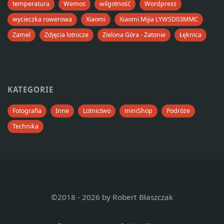
temperatura
Wemos
wilgotność
Wordpress
wycieczka rowerowa
Xiaomi
Xiaomi Mijia LYWSD03MMC
Zamel
Zdjęcia lotnicze
Zielona Góra - Zatonie
Łęknica
KATEGORIE
Fotografia
Inne
Lotnictwo
miniShop
Podróże
Technika
©2018 - 2026 by Robert Błaszczak